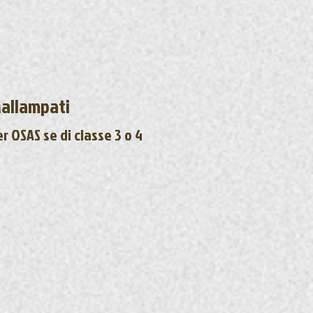
allampati
r OSAS se di classe 3 o 4