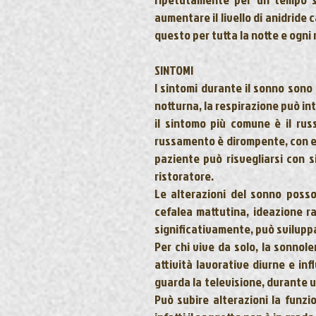
aumentare il livello di anidride
questo per tutta la notte e ogni n
SINTOMI
I sintomi durante il sonno sono 
notturna, la
respirazione può i
il sintomo più comune è il
rus
russamento è dirompente, con epi
paziente può risvegliarsi con 
ristoratore.
Le alterazioni del sonno pos
cefalea mattutina, ideazione ra
significativamente, può sviluppa
Per chi vive da solo, la sonnole
attività lavorative diurne e in
guarda la televisione, durante u
Può subire alterazioni la funzi