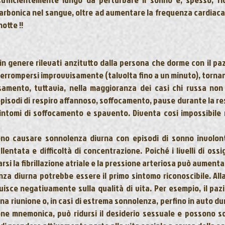
 carbonica nel sangue, oltre ad aumentare la frequenza cardiaca 
otte !!
in genere rilevati anzitutto dalla
persona che dorme con il pa
nterrompersi improvvisamente
(talvolta fino a un minuto), torna
samento
, tuttavia, nella maggioranza dei casi chi russa non
sodi di respiro affannoso, soffocamento, pause durante la respi
sintomi di soffocamento e spavento. Diventa cosi impossibil
sono causare
sonnolenza diurna con
episodi di sonno involon
llentata e difficoltà di concentrazione. Poiché i livelli di os
rsi la
fibrillazione atriale
e la pressione arteriosa può aumenta
nza diurna potrebbe essere il primo sintomo riconoscibile. Alla
fluisce negativamente sulla qualità di vita. Per esempio, il 
na riunione o, in casi di estrema sonnolenza, perfino in auto d
one mnemonica, può ridursi il desiderio sessuale e possono sof