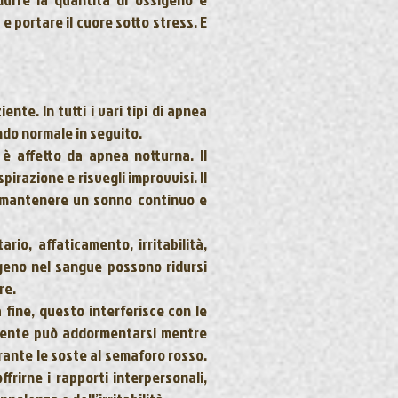
e portare il cuore sotto stress. E
ziente
. In tutti i vari tipi di apnea
ndo normale in seguito.
 è affetto da apnea notturna. Il
razione e risvegli improvvisi. Il
e mantenere un sonno continuo e
tario
, affaticamento, irritabilità,
sigeno nel sangue possono ridursi
re.
 fine, questo interferisce con le
paziente può addormentarsi mentre
urante le soste al semaforo rosso.
frirne i rapporti interpersonali,