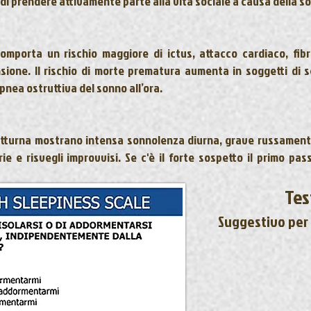
o di prendere attivamente parte alla vita sociale a causa della son
comporta un rischio maggiore di
ictus
,
attacco cardiaco
,
fib
nsione
. Il rischio di morte prematura aumenta in soggetti di
pnea ostruttiva del sonno all’ora.
tturna mostrano intensa sonnolenza diurna, grave russamento,
e e risvegli improvvisi. Se c'è il forte sospetto il primo pa
Tes
Suggestivo per 