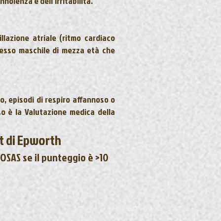
nolenza e dell’irritabilità.
rillazione atriale
(ritmo cardiaco
 sesso maschile di mezza età che
 episodi di respiro affannoso o
sso è la Valutazione medica della
t di Epworth
OSAS se il punteggio è >10