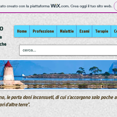
tato creato con la piattaforma
.com
. Crea oggi il tuo sito web.
co
Home
Professione
Malattie
Esami
Terapie
Co
ie
iche
no, le porta doni inconsueti, di cui s'accorgono solo poche an
ri d'altre terre".