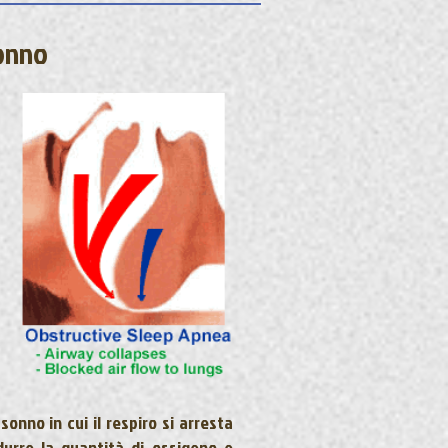
Sonno
nno in cui il respiro si arresta
urre la quantità di ossigeno e