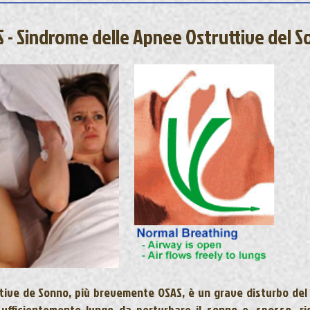
 - Sindrome delle Apnee Ostruttive del 
ive de Sonno, più brevemente OSAS, è un grave disturbo del so
fficientemente lungo da perturbare il sonno e, spesso, rid