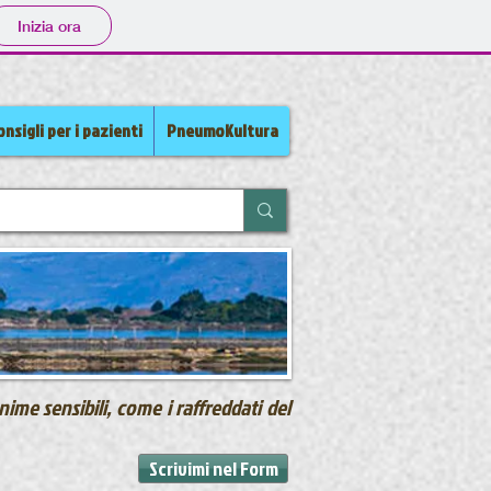
Inizia ora
nsigli per i pazienti
PneumoKultura
ime sensibili, come i raffreddati del
Scrivimi nel Form